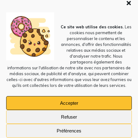
CATEGORIES BLOG
CATEGORIES
BLOG
Ce site web utilise des cookies.
Les
cookies nous permettent de
personnaliser le contenu et les
annonces, d'offrir des fonctionnalités
relatives aux médias sociaux et
RECHERCHER
d'analyser notre trafic. Nous
partageons également des
Search
informations sur l'utilisation de notre site avec nos partenaires de
for:
médias sociaux, de publicité et d'analyse, qui peuvent combiner
celles-ci avec d'autres informations que vous leur avez fournies ou
qu'ils ont collectées lors de votre utilisation de leurs services.
Accepter
Formation Secrétaire
Indépendante
Refuser
Préférences
SIREN : 537 655 300 - N° de déclaration d’activité : 11756091475